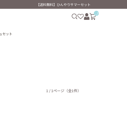
【送料無料】ひんやりサマーセット
__ITM_CNT__
ッシュセット
1 / 1ページ
（全1件）