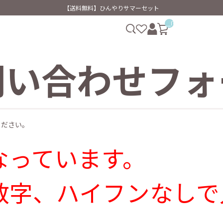
【送料無料】ひんやりサマーセット
__ITM_CNT__
問い合わせフォ
ください。
なっています。
数字、ハイフンなしで