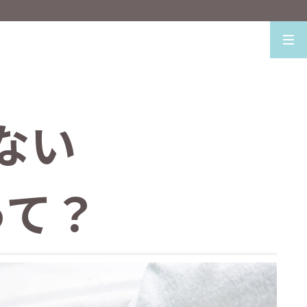
ない
って？