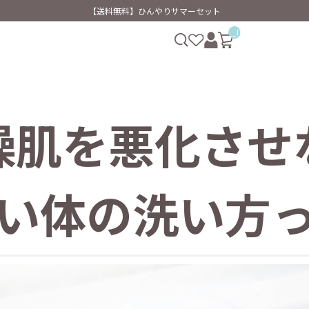
【送料無料】ひんやりサマーセット
__ITM_CNT__
燥肌を悪化させ
い体の洗い方