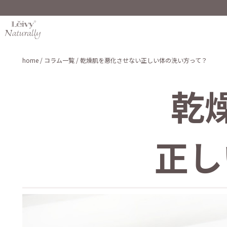
home
/ コラム一覧
/ 乾燥肌を悪化させない正しい体の洗い方って？
乾
正し