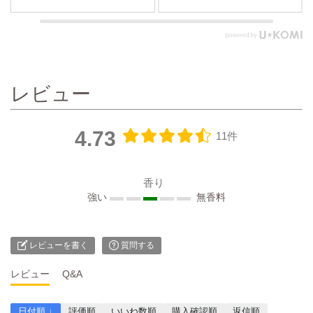
ました☝🏻 ◽️カカオバターと
とヒアルロン酸でしっかり
ヒアルロン酸の保湿成分配
保湿🫧 べたつかないのに使
合 角質層まで浸透しお肌に
った後のお肌はしっとりも
しっとり潤いを与える ◽️ 素
っちりで パールパウダーの
肌と同じ弱酸性 ✐☡
おかげかキメまで整ってる
𝗥𝗲𝘃𝗶𝗲𝘄 使いやすいポンプ
感じ👌🏻 乾燥しやすいこの時
レビュー
式で なんといっても嬉しい
期でも 全身を簡単にケアで
大容量♥︎ ローションよりの
きるのが嬉しい✨ 香りはエ
クリームみたいな なめらか
レガントなラベンダー×甘
4.73
11件
なテクスチャーˎˊ˗ スーッと
めのバニラで、 塗った瞬間
伸びが良く 保湿成分のカカ
からふわっと広がるからリ
オ脂がお肌に 溶け込むよう
ラックス😪 お風呂上がりや
香り
に素早くなじみ 体中に広げ
寝る前に使うと香りに包ま
強い
無香料
やすい◎ しっとりとした使
れながら しっとり肌が続く
い心地でベタつかない！ 保
ので毎日の習慣にしたくな
湿感を感じられてパールパ
ります🌛 ボディローション
ウダーが お肌のキメを整え
なのにサラッとしていて 重
レビューを書く
質問する
てくれる♥︎ 甘めのラベンダ
くないから朝のケアにもぴ
ー香りで そんな強くなくて
ったり🌞 もう手放せないレ
レビュー
Q&A
ふんわりなの✨💕 クリエイ
イヴィーの人気アイテムの
トと公式サイトで販売中🛒
ひとつです🧴 #レイヴィー
日付順 ↓
評価順
いいね数順
購入確認順
返信順