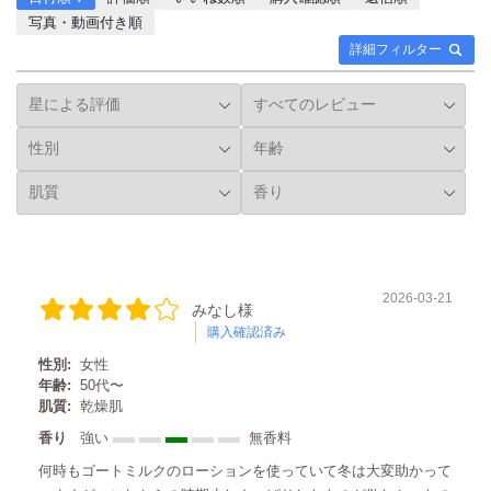
是非𝙘𝙝𝙚𝙘𝙠してみて下さい
#Leivy #保湿ケア #自分磨き
写真・動画付き順
𓂃🐰🤍 leivy_japan #PR #レ
#カサカサ #乾燥肌 #ラベン
詳細フィルター
イヴィー #Leivy #保湿ケア
ダー #パールパウダー #ボ
#自分磨き #カサカサ #乾燥
ディミルキーローション #
肌 #ラベンダー #パールパ
ボディローション
ウダー #ボディミルキーロ
#LAVENDER
ーション #ボディローショ
ン #LAVENDER
2026-03-21
みなし様
購入確認済み
性別:
女性
年齢:
50代〜
肌質:
乾燥肌
香り
強い
無香料
何時もゴートミルクのローションを使っていて冬は大変助かって