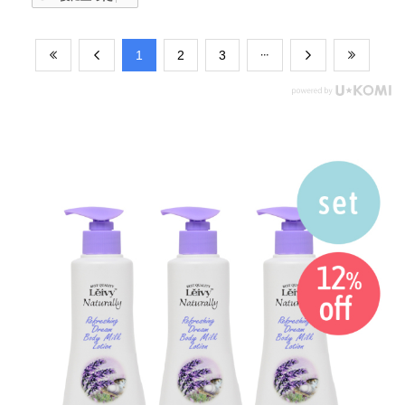
​1
​2
​3