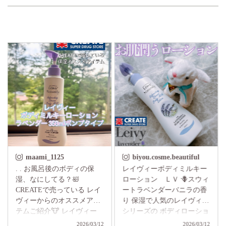
biyou.cosme.beautiful
__aya812__
レイヴィーボディミルキー
. レイヴィーボディミルキ
ローション ＬＶ 🪻スウィ
ーローションLV leivy_japan
ートラベンダーバニラの香
スウィートラベンダーバニ
り 保湿で人気のレイヴィー
ラの香りがとっても好き🪻
シリーズの ボディローショ
なめらかミルクが肌にすー
ンLVを お試しさせて頂き
っと浸透して カカオバター
2
2026/03/12
2026/03/12