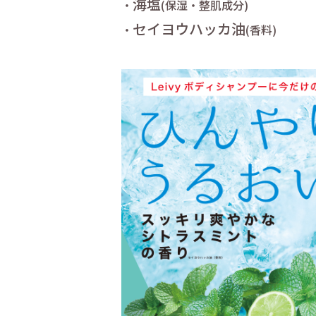
海塩
・
(保湿・整肌成分)
セイヨウハッカ油
・
(香料)