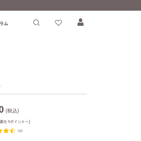
ラム
l
0
(税込)
還元 9ポイント～]
3件