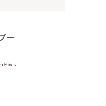
プー
ea Mineral