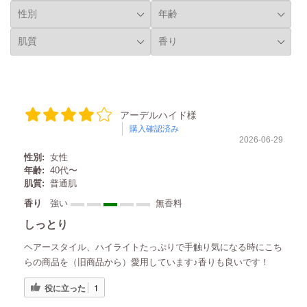
ゴートミルク 肌に優しい
を感じます☺️ 大容量でたっ
保湿ケア 頭皮ケア レイヴ
ぷり使えるのもいいね。 19
ィーヘアシャンプー レイヴ
種の花や果物、ハーブをブ
ィーヘアコンディショナー
レンドした香りもいい🌺
レイヴィーヘアケア
日々湯船に浸かりながら可
愛いヤギを愛でています🐐
leivy_japan #レイヴィー #プ
チブラ #ヤギ乳 #ゴートミ
アーデルハイド様
ルク #肌に優しい ドラッグ
購入確認済み
2026-06-29
ストアやamazonなどで気軽
に購入出来るのもよき。 シ
性別:
女性
ャンプー 750ml 税込1848
年齢:
40代〜
肌質:
普通肌
円 コンディショナー
750ml 税込1848円 リペアト
香り
強い
無香料
リートメントヘアマスク
しっとり
50g 税込330円
ヘアースタイル、ハイライトたっぷりで手触り気になる時にこち
らの商品を（旧商品から）愛用しています♪香りも良いです！
役に立った
1