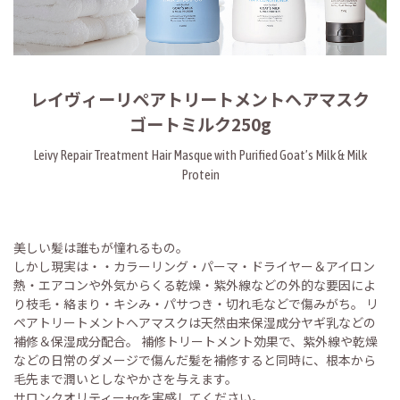
レイヴィーリペアトリートメントヘアマスク
ゴートミルク250g
Leivy Repair Treatment Hair Masque with Purified Goat’s Milk & Milk
Protein
美しい髪は誰もが憧れるもの。
しかし現実は・・カラーリング・パーマ・ドライヤー＆アイロン
熱・エアコンや外気からくる乾燥・紫外線などの外的な要因によ
り枝毛・絡まり・キシみ・パサつき・切れ毛などで傷みがち。 リ
ペアトリートメントヘアマスクは天然由来保湿成分ヤギ乳などの
補修＆保湿成分配合。 補修トリートメント効果で、紫外線や乾燥
などの日常のダメージで傷んだ髪を補修すると同時に、根本から
毛先まで潤いとしなやかさを与えます。
サロンクオリティー+αを実感してください。