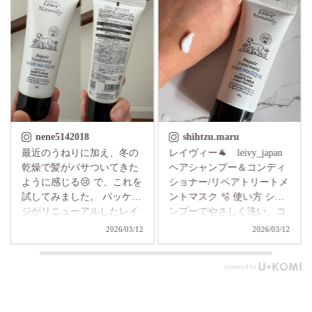
__aya812__
nene5142018
. レイヴィー leivy_japan シ
最近のうねりに加え、冬の
ャンプーはアミノ酸系のノ
乾燥で髪がパサついてきた
ンシリコン🫧 泡立ちがすご
ように感じる😢 で、これを
くきめ細かくて、 頭皮も髪
試してみました。 パッケー
も包み込むようにやさしく
ジがリニューアルしたレイ
洗える感じ🛁 洗っているの
ヴィーヘアケアシリーズ。
2026/03/12
2026/03/12
に必要以上に奪われない感
めっちゃ可愛いヤギのイラ
覚で、 すすいだ後もきしま
スト通り、ゴートミルク配
ずしっとり👏🏻 予洗いをし
合で 保湿ができるヘアケア
っかりすると、 少量でもし
シリーズです。 シャンプー
っかり泡立ってくれるのも
は、天然由来保湿成分(ヤギ