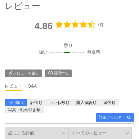
◎ コンディショナーは毛先
乳など)9種類の補修＆保湿
レビュー
までスッとなじんで、 流し
成分配合が配合されたアミ
た瞬間から指通りなめらか
ノ酸系、かつノンシリコ
🪞 シャンプー＆コンディシ
ン。 コンディショナーは、
4.86
7件
ョナーだけでも サラサラに
天然由来保湿成分(ヤギ乳な
なるのが納得でした☺️ 髪1
ど)8種類の補修＆保湿成分
本1本がやわらかく整う感
が髪1本1本を補修しながら
香り
じ👌🏻 さらに、リペアトリー
保湿してくれる。 そして天
強い
無香料
トメントマスクは スペシャ
然由来保湿成分(ヤギ乳な
ルケアにぴったり🌝 乾燥や
ど)補修＆保湿成分配合のリ
紫外線でパサつきがちな髪
ペアトリートメントヘアマ
も、 使ったあとはしっとり
スク。紫外線や乾燥などの
レビューを書く
質問する
まとまって、 根元から毛先
日常のダメージで傷んだ髪
までしなやか🌿 週に数回取
を補修し、根元から潤いを
レビュー
Q&A
り入れるだけで、 髪の扱い
チャージしてくれる。 (5枚
やすさが変わる印象です👍🏻
目の画像、左からシャンプ
日付順 ↓
評価順
いいね数順
購入確認順
返信順
香りはフルーティー＆フロ
ー、コンディショナー、 リ
写真・動画付き順
ーラル🌼 甘すぎず、どこか
ペアトリートメントヘアマ
詳細フィルター
ミステリアスで、 バスタイ
スクです) 特にシャンプー
ムがちょっと特別になる香
のきめ細やかな泡が、頭皮
りです🤍 #レイヴィー
や髪の余分な水分を 奪わな
#Leivy #プチプラ #ヤギ乳 #
いでいてくれる感じに安心