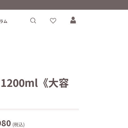
ラム
200ml《大容
980
(税込)