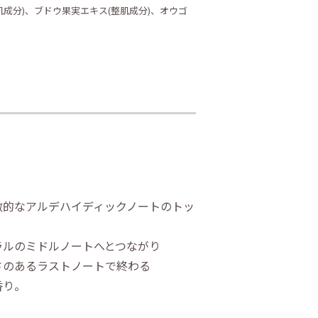
肌成分)、ブドウ果実エキス(整肌成分)、オウゴ
徴的なアルデハイディックノートのトッ
ラルのミドルノートへとつながり
さのあるラストノートで終わる
香り。