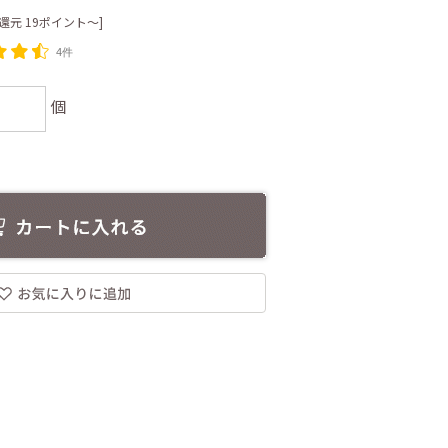
還元 19ポイント～]
4件
個