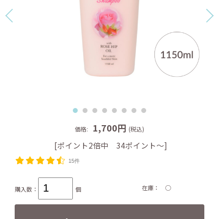
1,700円
価格:
(税込)
[ポイント2倍中 34ポイント～]
15件
在庫
○
購入数：
個