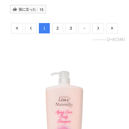
役に立った
15
​1
​2
​3