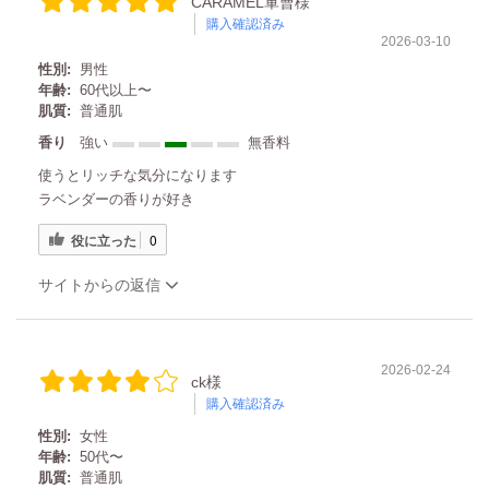
CARAMEL軍曹様
購入確認済み
2026-03-10
性別:
男性
年齢:
60代以上〜
肌質:
普通肌
香り
強い
無香料
使うとリッチな気分になります
ラベンダーの香りが好き
役に立った
0
サイトからの返信
2026-02-24
ck様
購入確認済み
性別:
女性
年齢:
50代〜
肌質:
普通肌