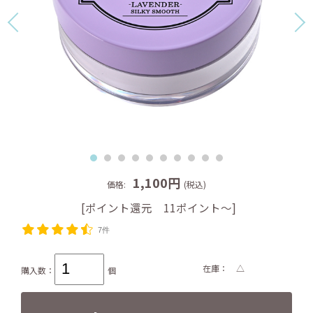
1,100円
価格:
(税込)
[ポイント還元 11ポイント～]
7件
在庫
△
購入数：
個