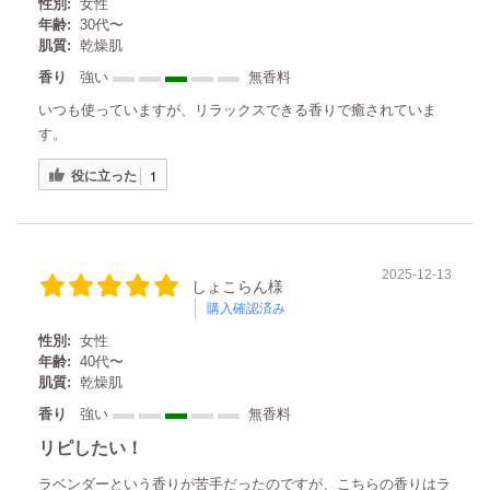
性別:
女性
年齢:
30代〜
肌質:
乾燥肌
香り
強い
無香料
いつも使っていますが、リラックスできる香りで癒されていま
す。
役に立った
1
2025-12-13
しょこらん様
購入確認済み
性別:
女性
年齢:
40代〜
肌質:
乾燥肌
香り
強い
無香料
リピしたい！
ラベンダーという香りが苦手だったのですが、こちらの香りはラ