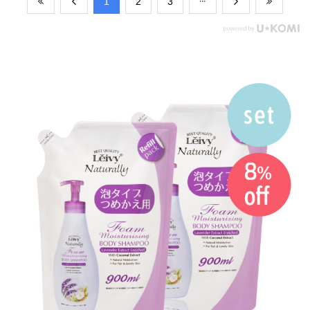
​1
​2
​3