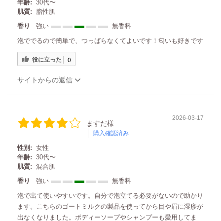
年齢:
30代〜
肌質:
脂性肌
香り
強い
無香料
泡ででるので簡単で、つっぱらなくてよいです！匂いも好きです
役に立った
0
サイトからの返信
2026-03-17
ますだ様
購入確認済み
性別:
女性
年齢:
30代〜
肌質:
混合肌
香り
強い
無香料
泡で出て使いやすいです。自分で泡立てる必要がないので助かり
ます。こちらのゴートミルクの製品を使ってから目や眉に湿疹が
出なくなりました。ボディーソープやシャンプーも愛用してま