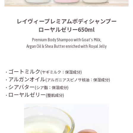
レイヴィープレミアムボディシャンプー
ローヤルゼリー650ml
Premium Body Shampoo with Goat’s Milk,
Argan Oil & Shea Butter enriched with Royal Jelly
ゴートミルク
・
(ヤギミルク：保湿成分)
アルガンオイル
・
(アルガニアスピノサ核油：保湿成分)
シアバター
・
(シア脂：保湿成分)
ローヤルゼリー
・
(整肌成分)