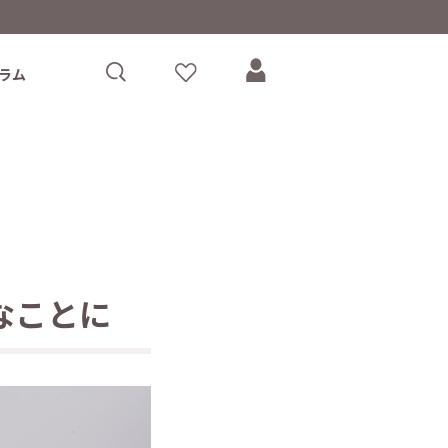
ラム
なことに