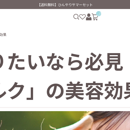
【送料無料】ひんやりサマーセット
__ITM_CNT__
効果
りたいなら必見
ルク」の美容効