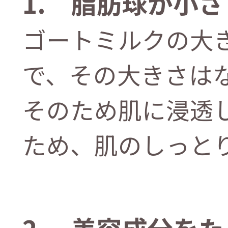
1. 脂肪球が小
ゴートミルクの大
で、その大きさはな
そのため肌に浸透
ため、肌のしっと
2. 美容成分を