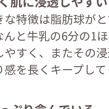
さく肌に浸透しやすい
きな特徴は脂肪球がと
んと牛乳の6分の1ほ
しやすく、またその浸
り感を長くキープして
たっぷり含んでいる