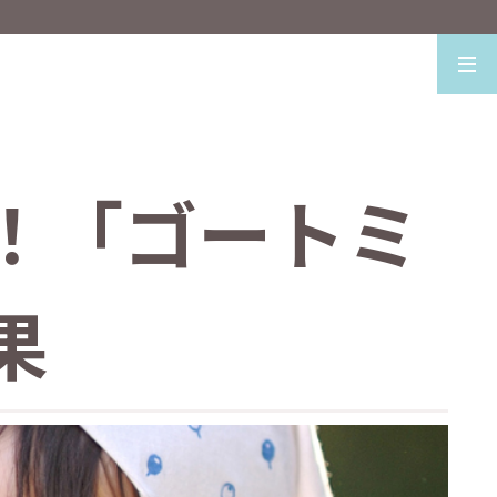
！「ゴートミ
果