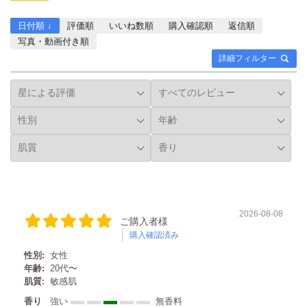
てとても気持ち良いです！
フローラル・スウィートの
日付順 ↓
評価順
いいね数順
購入確認順
返信順
良い香りがお風呂場に広が
写真・動画付き順
ります。 大容量なのでコス
詳細フィルター
パも良くて嬉しいですね。
これから乾燥する季節なの
で、セットでボディミルキ
ーローションGMも塗った
ら乾燥も怖くないですね！
気になった方は詳しくは公
式アカウントへ！ #Leivy #
ヤギ乳 #ゴートミルク #保
湿ケア #ボディシャンプー
#自分磨き #カサカサ #ミル
クプロテイン #ジェルソー
2026-08-08
プ #乾燥肌 #ソフトピーリ
ご購入者様
ング #レイヴィー #Leivy #
購入確認済み
ヤギ乳 #ゴートミルク #保
性別:
女性
湿ケア #ボディシャンプー
年齢:
20代〜
#自分磨き #カサカサ #ミル
肌質:
敏感肌
クプロテイン #ジェルソー
香り
強い
無香料
プ #乾燥肌 #ソフトピーリ