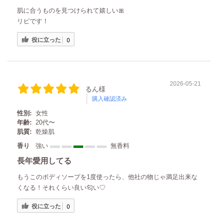
ング
肌に合うものを見つけられて嬉しい🎀
リピです！
役に立った
0
2026-05-21
るん様
購入確認済み
性別:
女性
年齢:
20代〜
肌質:
乾燥肌
香り
強い
無香料
長年愛用してる
もうこのボディソープを1度使ったら、他社の物じゃ満足出来な
くなる！それくらい良い匂い♡
役に立った
0