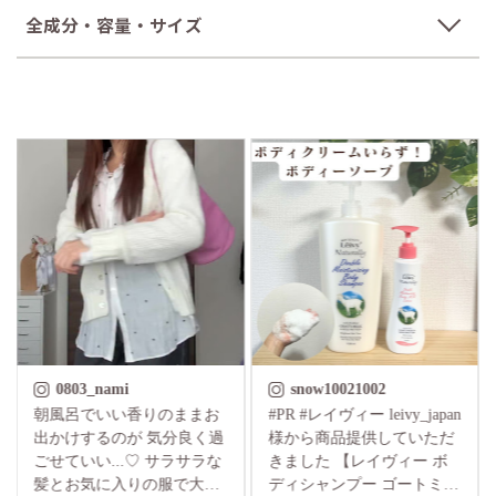
全成分・容量・サイズ
0803_nami
snow10021002
朝風呂でいい香りのままお
#PR #レイヴィー leivy_japan
🐐 leivy_japan samaの ボデ
出かけするのが 気分良く過
様から商品提供していただ
ィ
ごせていい...♡ サラサラな
きました 【レイヴィー ボ
ション
髪とお気に入りの服で大満
ディシャンプー ゴートミル
見