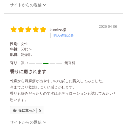
サイトからの返信
2026-04-06
kumizo様
購入確認済み
性別:
女性
年齢:
50代〜
肌質:
乾燥肌
香り
強い
無香料
香りに癒されます
乾燥から蕁麻疹が出やすいので試しに購入してみました。
今までより乾燥しにくい感じがします。
香りも好みだったりので次はボディローションも試してみたいと
思います。
役に立った
0
サイトからの返信