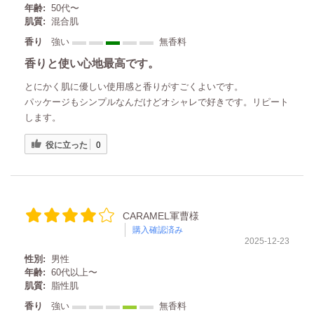
年齢:
50代〜
肌質:
混合肌
香り
強い
無香料
香りと使い心地最高です。
とにかく肌に優しい使用感と香りがすごくよいです。
パッケージもシンプルなんだけどオシャレで好きです。リピート
します。
役に立った
0
CARAMEL軍曹様
購入確認済み
2025-12-23
性別:
男性
年齢:
60代以上〜
肌質:
脂性肌
香り
強い
無香料