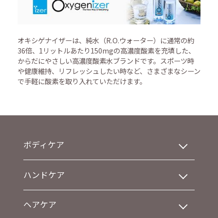
オキシゲナイザーは、純水（R.O.ウォーター）に通常の約
36倍、1リットルあたり150mgの高濃度酸素を充填した、
からだにやさしい高濃度酸素水ブランドです。スポーツ時
や健康維持、リフレッシュしたい時など、さまざまなシーン
で手軽に酸素を取り入れていただけます。
ボディケア
ハンドケア
ヘアケア