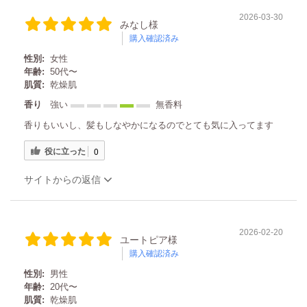
2026-03-30
みなし様
購入確認済み
性別:
女性
年齢:
50代〜
肌質:
乾燥肌
香り
強い
無香料
香りもいいし、髪もしなやかになるのでとても気に入ってます
役に立った
0
サイトからの返信
2026-02-20
ユートピア様
購入確認済み
性別:
男性
年齢:
20代〜
肌質:
乾燥肌