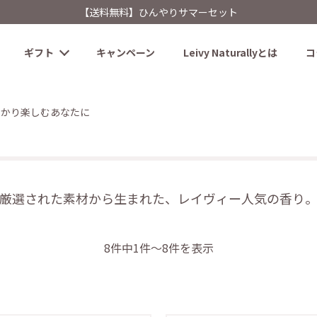
【送料無料】ひんやりサマーセット
ギフト
キャンペーン
Leivy Naturallyとは
コ
っかり楽しむあなたに
厳選された素材から生まれた、レイヴィー人気の香り
8件中1件～8件を表示