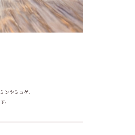
ミンやミュゲ、
す。