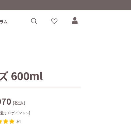
ラム
600ml
070
(税込)
還元 10ポイント～]
3件