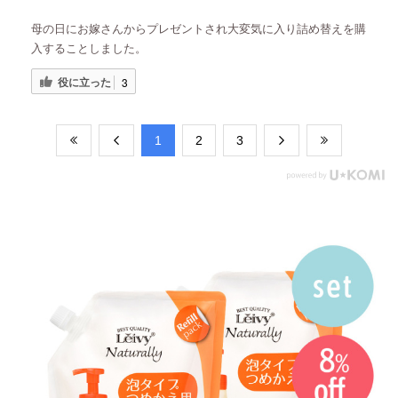
母の日にお嫁さんからプレゼントされ大変気に入り詰め替えを購
入することしました。
役に立った
3
​1
​2
​3