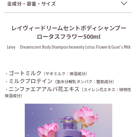
全成分・容量・サイズ
レイヴィードリームセントボディシャンプー
ロータスフラワー500ml
Leivy Dreamscent Body Shampoo heavenly Lotus Flower & Goat's Milk
ゴートミルク
・
（ヤギミルク：保湿成分）
ミルクプロテイン
・
（加水分解乳タンパク：整肌成分）
ニンファエアアルバ花エキス
・
（スイレン花エキス：植物性
保湿成分）