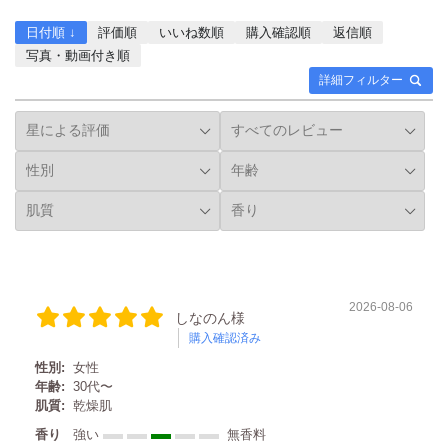
日付順 ↓
評価順
いいね数順
購入確認順
返信順
写真・動画付き順
詳細フィルター
2026-08-06
しなのん様
購入確認済み
性別:
女性
年齢:
30代〜
肌質:
乾燥肌
香り
強い
無香料