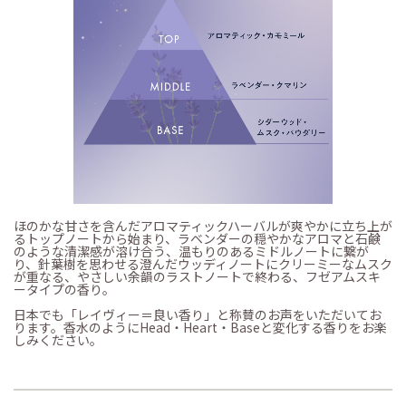
ほのかな甘さを含んだアロマティックハーバルが爽やかに立ち上が
るトップノートから始まり、ラベンダーの穏やかなアロマと石鹸
のような清潔感が溶け合う、温もりのあるミドルノートに繋が
り、針葉樹を思わせる澄んだウッディノートにクリーミーなムスク
が重なる、やさしい余韻のラストノートで終わる、フゼアムスキ
ータイプの香り。
日本でも「レイヴィー＝良い香り」と称賛のお声をいただいてお
ります。香水のようにHead・Heart・Baseと変化する香りをお楽
しみください。