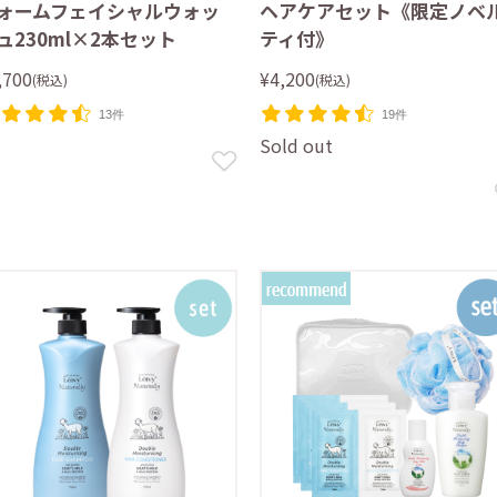
ォームフェイシャルウォッ
ヘアケアセット《限定ノベ
ュ230ml×2本セット
ティ付》
,700
¥4,200
(税込)
(税込)
13件
19件
Sold out