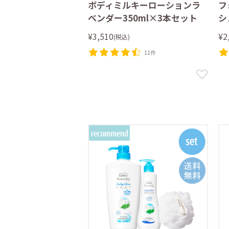
ボディミルキーローションラ
フ
ベンダー350ml×3本セット
シ
¥3,510
¥2
(税込)
11件