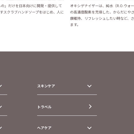
いもの」だけを日本向けに開発・提供して
オキシゲナイザーは、純水（R.O.ウォー
すスクラブハンドソープをはじめ、人に
の高濃度酸素を充填した、からだにや
康維持、リフレッシュしたい時など、
ます。
スキンケア
トラベル
ヘアケア