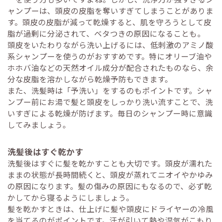
ャンプーは、頭皮の皮脂を奪いすぎてしまうことがありま
す。頭皮の皮脂が減って乾燥すると、肌を守ろうとして皮
脂が過剰に分泌されて、ベタつきの原因になることも。
頭皮をいたわりながら洗い上げるには、低刺激のアミノ酸
系シャンプーを使うのがおすすめです。特にオリーブ油や
ホホバ油などの天然オイル成分が配合されたものなら、余
分な皮脂を溶かしながら乾燥予防もできます。
また、洗髪時は「予洗い」をするのもポイントです。シャ
ンプー前にお湯で髪と頭皮をしっかり洗い流すことで、洗
いすぎによる乾燥が防げます。毎日のシャンプー時に意識
してみましょう。
洗髪後はすぐ乾かす
洗髪後はすぐに髪を乾かすことも大切です。頭皮が濡れた
ままの状態が長時間続くと、頭皮が蒸れてニオイやかゆみ
の原因になります。髪の傷みの原因にもなるので、必ず乾
かしてから寝るようにしましょう。
髪を乾かすときは、仕上げに髪や頭皮にドライヤーの冷風
を当てるのがポイントです。汗が引いて熱や湿気がこもり