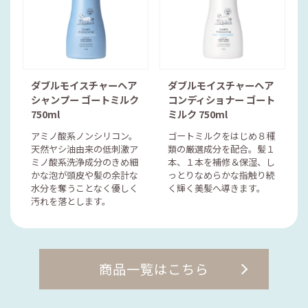
ダブルモイスチャーヘア
ダブルモイスチャーヘア
シャンプー ゴートミルク
コンディショナー ゴート
750ml
ミルク 750ml
アミノ酸系ノンシリコン。
ゴートミルクをはじめ８種
天然ヤシ油由来の低刺激ア
類の厳選成分を配合。髪１
ミノ酸系洗浄成分のきめ細
本、１本を補修＆保湿、し
かな泡が頭皮や髪の余計な
っとりなめらかな指触り続
水分を奪うことなく優しく
く輝く美髪へ導きます。
汚れを落とします。
商品一覧はこちら