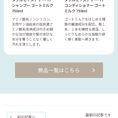
シャンプー ゴートミルク
コンディショナー ゴート
750ml
ミルク 750ml
アミノ酸系ノンシリコン。
ゴートミルクをはじめ８種
天然ヤシ油由来の低刺激ア
類の厳選成分を配合。髪１
ミノ酸系洗浄成分のきめ細
本、１本を補修＆保湿、し
かな泡が頭皮や髪の余計な
っとりなめらかな指触り続
水分を奪うことなく優しく
く輝く美髪へ導きます。
汚れを落とします。
商品一覧はこちら
最新の記事です
前の記事へ