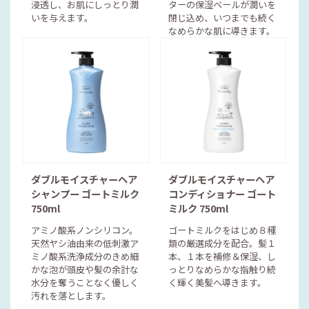
浸透し、お肌にしっとり潤
ターの保湿ベールが潤いを
いを与えます。
閉じ込め、いつまでも続く
なめらかな肌に導きます。
ダブルモイスチャーヘア
ダブルモイスチャーヘア
シャンプー ゴートミルク
コンディショナー ゴート
750ml
ミルク 750ml
アミノ酸系ノンシリコン。
ゴートミルクをはじめ８種
天然ヤシ油由来の低刺激ア
類の厳選成分を配合。髪１
ミノ酸系洗浄成分のきめ細
本、１本を補修＆保湿、し
かな泡が頭皮や髪の余計な
っとりなめらかな指触り続
水分を奪うことなく優しく
く輝く美髪へ導きます。
汚れを落とします。