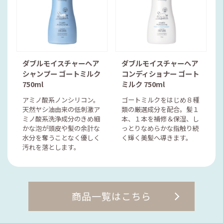
ダブルモイスチャーヘア
ダブルモイスチャーヘア
シャンプー ゴートミルク
コンディショナー ゴート
750ml
ミルク 750ml
アミノ酸系ノンシリコン。
ゴートミルクをはじめ８種
天然ヤシ油由来の低刺激ア
類の厳選成分を配合。髪１
ミノ酸系洗浄成分のきめ細
本、１本を補修＆保湿、し
かな泡が頭皮や髪の余計な
っとりなめらかな指触り続
水分を奪うことなく優しく
く輝く美髪へ導きます。
汚れを落とします。
商品一覧はこちら