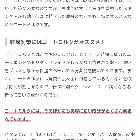
す。これらの症状を防ぐためにはやはり乾燥からお肌を守る、と
いう対策が必要なのですが、具体的に言うと保湿を重視したスキ
ンケアが有効！保湿に特化した成分のなかでも、特にオススメな
のがゴートミルクです。
乾燥対策にはゴートミルクがオススメ！
ゴートミルクとは、ヤギのミルクのことです。天然保湿成分のエ
モリエントやトリグリセライドがしっかりと含まれており、潤い
をプラスしながら保湿のベールで水分蒸発を防いでくれます。ま
た、ゴートミルクには角質や肌表面に付着している汚れなどを取
り除く役割もあるので、新陳代謝やターンオーバーが鈍くなる冬に
持ってこいの成分なのです。
ゴートミルクには、そのほかにも美容に良い成分がたくさん含ま
れています。
ビタミンA、B（B6・B12）、C、E…ターンオーバーの促進、皮脂